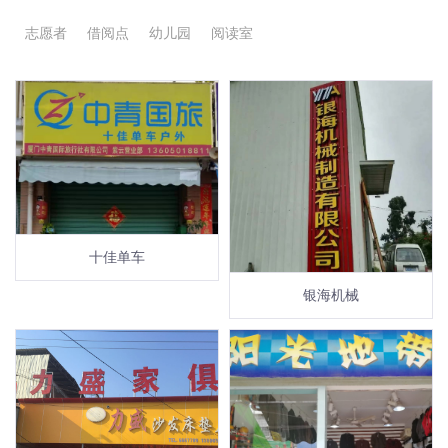
志愿者
借阅点
幼儿园
阅读室
十佳单车
银海机械